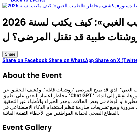
2026 تحقيق لـ «جريدة الدستور» يكشف مخاطر «الطبيب الغبي»: كيف يكتب لسنة«Chat GPT»
وشتات طبية قد تقتل المرضى؟ ل
Share
Share on Facebook
Share on WhatsApp
Share on X (Twitt
About the Event
بيب الغبي" الذي قد يمنح المرضى "روشتات قاتلة". وكشف التحقيق عن
مخاطر اعتماد البعض على تطبيق "Chat GPT" للحصول على نصائح طبية أو وصفات دوائية دون الرجوع للمتخصصين. وأظهرت تجربة "الدستور" أن تقنيات الذكاء الاصطناعي، رغم تطورها، تفتقر إلى الدقة
يرة أو الوفاة في بعض الحالات. وحذر الخبراء والأطباء عبر التحقيق
 إلى ضرورة وضع تشريعات صارمة تنظم استخدام الذكاء الاصطناعي في
القطاع الصحي لحماية المواطنين من الأخطاء التقنية القاتلة.
Event Gallery