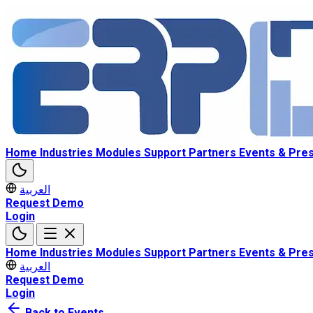
Home
Industries
Modules
Support
Partners
Events & Pre
العربية
Request Demo
Login
Home
Industries
Modules
Support
Partners
Events & Pre
العربية
Request Demo
Login
Back to Events