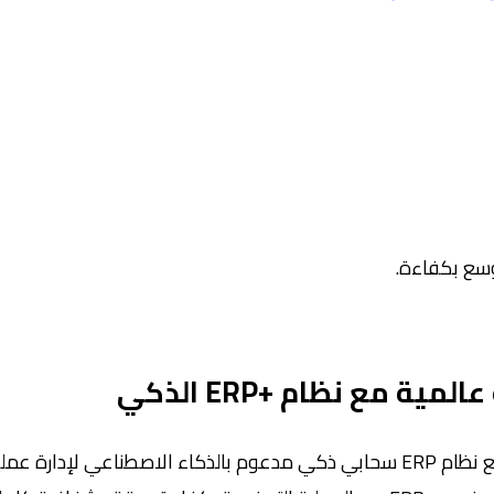
مع نظام +ERP الذكي
تحكّم ذكي في إدارة الإنتاج مع +ERP يوفر +ERP لشركات التصنيع نظام ERP سحابي ذكي م