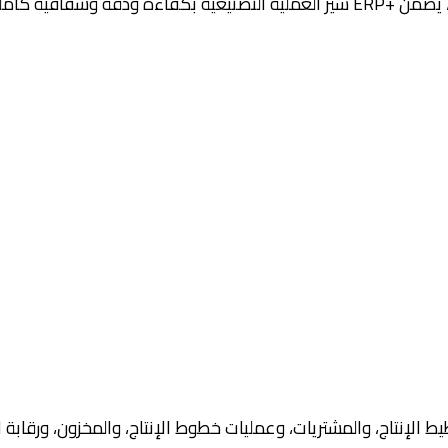
واحدة موحدة. سواء كنت تدير مصنعًا واحدًا أو عدة مواقع إنتاج، يضمن +ERP سير العمل