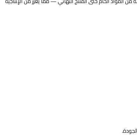
ية التصنيعية بكفاءة ودقة وشفافية كاملة من المواد الخام حتى المنتج النهائي — مما يعزز من الإنتاجية